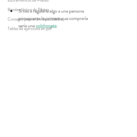
Estiramientos de Pilates
Banda elástica de Pilates
Si vas a regalarle algo a una persona 
principiante lo primero que compraría 
Consejos para una vida saludable
sería una 
colchoneta
. 
Tablas de ejercicios en pdf