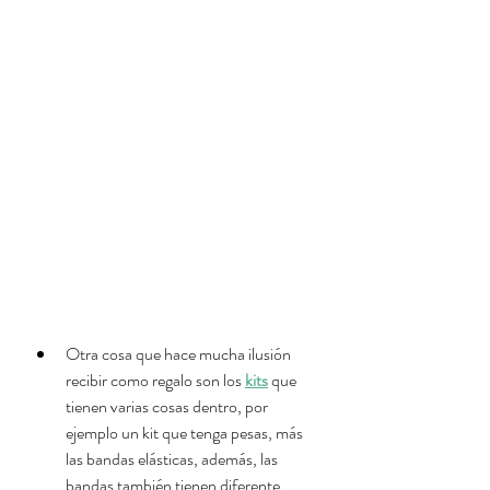
Otra cosa que hace mucha ilusión 
recibir como regalo son los 
kits
 que 
tienen varias cosas dentro, por 
ejemplo un kit que tenga pesas, más 
las bandas elásticas, además, las 
bandas también tienen diferente 