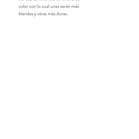
color con lo cual unas serán más 
blandas y otras más duras.