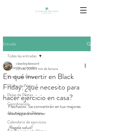
Entrada
Todas las entradas
clasedepilatesonli
Todas las entradas
20 nov 2023
2 min de lectura
En qué invertir en Black
El método Pilates
Friday: ¿qué necesito para
Pelota de Pilates
Pesas de Pilates
hacer ejercicio en casa?
Coordinación
Flechazos: Se convertirán en tus mejores 
Aro mágico de Pilates
aliados para entrenar
Calendario de ejercicios
¡Regala salud!