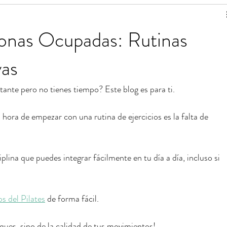
de ejercicios
Estiramientos de Pilates
sonas Ocupadas: Rutinas
 para una vida saludable
Tablas de ejercicios en pdf
vas
tante pero no tienes tiempo? Este blog es para ti.
hora de empezar con una rutina de ejercicios es la falta de 
iplina que puedes integrar fácilmente en tu día a día, incluso si 
os del Pilates
 de forma fácil.
ques, sino de la calidad de tus movimientos!