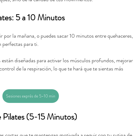
ates: 5 a 10 Minutos
lir por la mañana, o puedes sacar 10 minutos entre quehaceres, 
 perfectas para ti.
es están diseñadas para activar los músculos profundos, mejorar 
 control de la respiración, lo que te hará que te sientas más 
Sesiones exprés de 5-10 min
 Pilates (5-15 Minutos)
ases cortas que te mantengan motivada a seguir con tu rutina de 