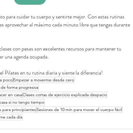
o para cuidar tu cuerpo y sentirte mejor. Con estas rutinas 
edes aprovechar al máximo cada minuto libre que tengas durante 
s clases con pesas son excelentes recursos para mantener tu 
ener una agenda ocupada.
 Pilates en tu rutina diaria y siente la diferencia!
 a poco
Empezar a moverme desde cero
o de forma progresiva
hacer en casa
Clases cortas de ejercicio explicada despacio
 casa si no tengo tiempo
s para principiantes
Sesiones de 10 min para mover el cuerpo fácil
rme cada día