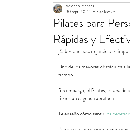
clasedepilatesonli
Aro mágico de Pilates
Calendario 
30 sept 2024
2 min de lectura
Pilates para Per
Banda elástica de Pilates
Consejos
Rápidas y Efecti
¿Sabes que hacer ejercicio es impor
Uno de los mayores obstáculos a la 
tiempo.
Sin embargo, el Pilates, es una disc
tienes una agenda apretada.
Te enseño cómo sentir 
los benefici
¡No se trata de cuánto tiempo dedi