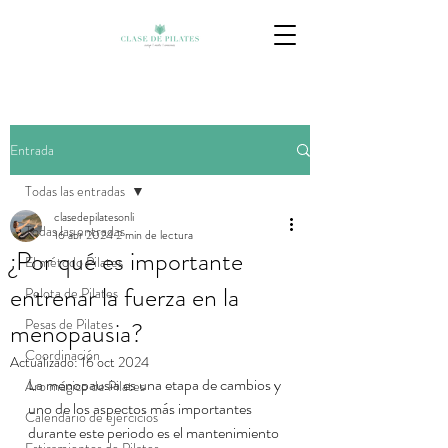
Entrada
Todas las entradas
clasedepilatesonli
Todas las entradas
16 abr 2024
2 min de lectura
¿Por qué es importante
El método Pilates
entrenar la fuerza en la
Pelota de Pilates
Pesas de Pilates
menopausia?
Coordinación
Actualizado:
16 oct 2024
La menopausia es una etapa de cambios y 
Aro mágico de Pilates
uno de los aspectos más importantes 
Calendario de ejercicios
durante este periodo es el mantenimiento 