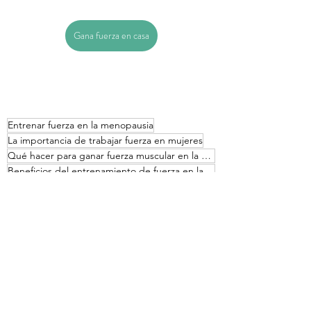
Gana fuerza en casa
Entrenar fuerza en la menopausia
La importancia de trabajar fuerza en mujeres
Qué hacer para ganar fuerza muscular en la menopausia
Beneficios del entrenamiento de fuerza en la menopausia
Ejercicio físico en menopausia
Cuál es el mejor ejercicio en la menopausia
Qué pasa con los músculos en la menopausia
Ejercicios para fortalecer los huesos en la menopausia
Por qué hacer ejercicios de fuerza en menopausia
El método Pilates