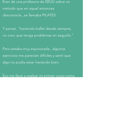
Eran de una profesora de EEUU sobre un
método que en aquel entonces
desconocía...se llamaba PILATES.
Y pensé, "haciendo ballet desde siempre,
no creo que tenga problemas en seguirlo."
Pero estaba muy equivocada...algunos
ejercicios me parecían difíciles y sentí que
algo no podía estar haciendo bien.
Eso me llevó a realizar mi primer curso como
profesora de Pilates ¡Y después vinieron
muchos más!
El método me fascinó y aprendí que no
cualquiera puede hacer todos los ejercicios.