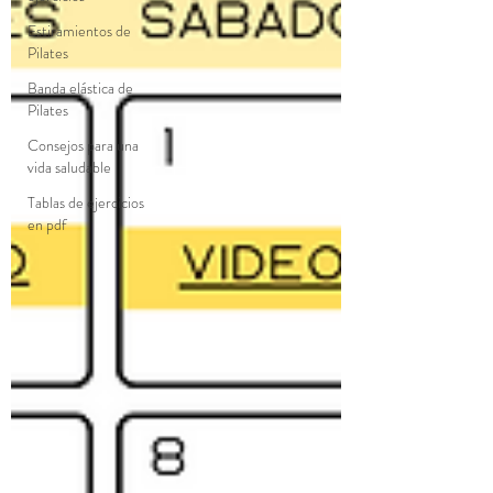
Estiramientos de
Pilates
Banda elástica de
Pilates
Consejos para una
vida saludable
Tablas de ejercicios
en pdf