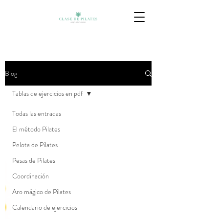
Blog
Tablas de ejercicios en pdf
Todas las entradas
El método Pilates
Pelota de Pilates
Pesas de Pilates
Coordinación
Aro mágico de Pilates
Calendario de ejercicios