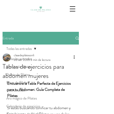
Entrada
Todas las entradas
clasedepilatesonli
Todas las entradas
30 abr 2025
3 min de lectura
Tablas de ejercicios para
El método Pilates
abdomen mujeres
Pelota de Pilates
Pesas de Pilates
Encuentra la Tabla Perfecta de Ejercicios 
para tu Abdomen: Guía Completa de 
Coordinación
Pilates
Aro mágico de Pilates
Calendario de ejercicios
Si estás buscando tonificar tu abdomen y 
fortalecer tu core, el Pilates es una de las 