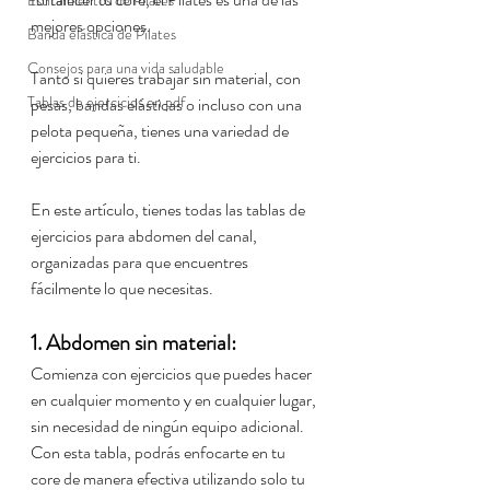
Estiramientos de Pilates
mejores opciones. 
Banda elástica de Pilates
Consejos para una vida saludable
Tanto si quieres trabajar sin material, con 
Tablas de ejercicios en pdf
pesas, bandas elásticas o incluso con una 
pelota pequeña, tienes una variedad de 
ejercicios para ti. 
En este artículo, tienes todas las tablas de 
ejercicios para abdomen del canal, 
organizadas para que encuentres 
fácilmente lo que necesitas.
1. Abdomen sin material:
Comienza con ejercicios que puedes hacer 
en cualquier momento y en cualquier lugar, 
sin necesidad de ningún equipo adicional. 
Con esta tabla, podrás enfocarte en tu 
core de manera efectiva utilizando solo tu 