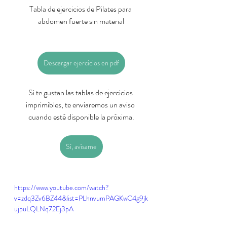
Tabla de ejercicios de Pilates para 
abdomen fuerte sin material
Descargar ejercicios en pdf
Si te gustan las tablas de ejercicios 
imprimibles, te enviaremos un aviso 
cuando esté disponible la próxima.
Sí, avísame
https://www.youtube.com/watch?
v=zdq3Zv6BZ44&list=PLhnvumPAGKwC4g9jk
ujpuLQLNq72Ej3pA