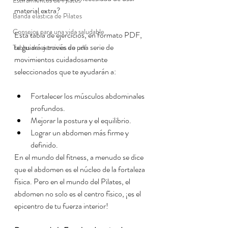
Estiramientos de Pilates
material extra?
Banda elástica de Pilates
Consejos para una vida saludable
Esta tabla de ejercicios, en formato PDF, 
te guiará a través de una serie de 
Tablas de ejercicios en pdf
movimientos cuidadosamente 
seleccionados que te ayudarán a:
Fortalecer los músculos abdominales 
profundos.
Mejorar la postura y el equilibrio.
Lograr un abdomen más firme y 
definido.
En el mundo del fitness, a menudo se dice 
que el abdomen es el núcleo de la fortaleza 
física. Pero en el mundo del Pilates, el 
abdomen no solo es el centro físico, ¡es el 
epicentro de tu fuerza interior!