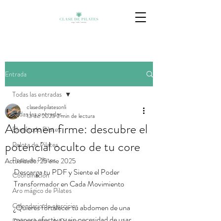
Entrada
Todas las entradas
clasedepilatesonli
Todas las entradas
13 dic 2023
2 min de lectura
Abdomen firme: descubre el
El método Pilates
potencial oculto de tu core
Pelota de Pilates
Pesas de Pilates
Actualizado:
25 ene 2025
Descarga tu PDF y Siente el Poder 
Coordinación
Transformador en Cada Movimiento
Aro mágico de Pilates
Calendario de ejercicios
¿Quieres fortalecer tu abdomen de una 
manera efectiva y sin necesidad de usar 