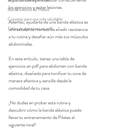
Estiramientos de Pilates
los ejercicios y evitar lesiones.
Banda elástica de Pilates
Consejos para una vida saludable
Además, ayudarte de una banda elástica es 
Tablas de ejercicios en pdf
una excelente manera de añadir resistencia 
a tu rutina y desafiar aún más tus músculos 
abdominales.
En este artículo, tienes una tabla de 
ejercicios en pdf para abdomen con banda 
elástica, diseñada para tonificar tu core de 
manera efectiva y sencilla desde la 
comodidad de tu casa.
¡No dudes en probar esta rutina y 
descubrir cómo la banda elástica puede 
llevar tu entrenamiento de Pilates al 
siguiente nivel!