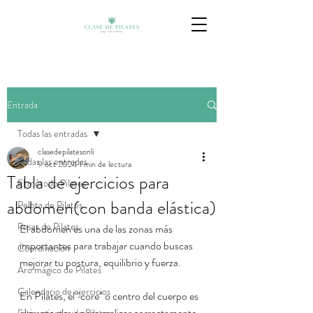
Entrada
Todas las entradas
clasedepilatesonli
Todas las entradas
9 oct 2024
1 min de lectura
Tabla de ejercicios para
El método Pilates
abdomen(con banda elástica)
Pelota de Pilates
Pesas de Pilates
El abdomen es una de las zonas más 
importantes para trabajar cuando buscas 
Coordinación
mejorar tu postura, equilibrio y fuerza.
Aro mágico de Pilates
Calendario de ejercicios
En Pilates, el "core" o centro del cuerpo es 
el punto clave para realizar correctamente 