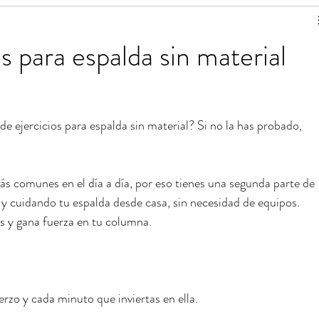
de ejercicios
Estiramientos de Pilates
os para espalda sin material
 para una vida saludable
Tablas de ejercicios en pdf
 de ejercicios para espalda sin material? Si no la has probado, 
ás comunes en el día a día, por eso tienes una segunda parte de 
o y cuidando tu espalda desde casa, sin necesidad de equipos. 
s y gana fuerza en tu columna.
rzo y cada minuto que inviertas en ella.