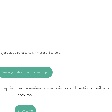
 ejercicios para espalda sin material (parte 2)
Descargar tabla de ejercicios en pdf
os imprimibles, te enviaremos un aviso cuando esté disponible la 
próxima.
Sí, avísame