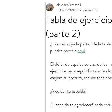
clasedepilatesonli
Aro mágico de Pilates
Calendario 
30 oct 2024
1 min de lectura
Tabla de ejercici
Banda elástica de Pilates
Consejos
(parte 2)
¿Has hecho ya la parte 1 de la tabla
puedes hacerlo 
aquí
. 
El dolor de espalda es uno de los m
ejercicios para seguir fortaleciend
Mejora tu postura, reduce tensione
¡A cuidar tu espalda!
Tu espalda te agradecerá cada esfue