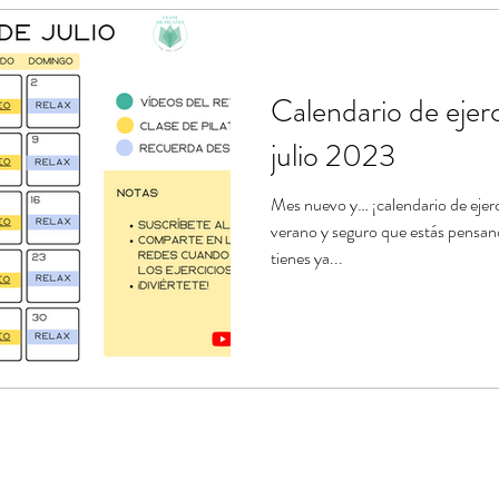
ndario de ejercicios
Estiramientos de Pilates
Banda el
Calendario de ejerc
e
Tablas de ejercicios en pdf
julio 2023
Mes nuevo y… ¡calendario de ejerc
verano y seguro que estás pensand
tienes ya...