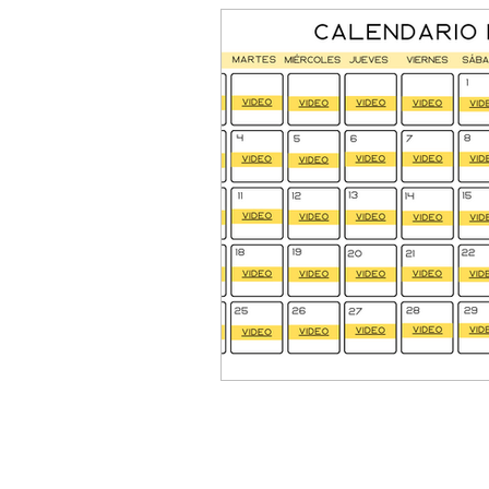
Aro mágico de Pilates
Cale
Consejos para una vida saludabl