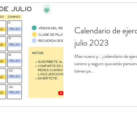
ndario de ejercicios
Estiramientos de Pilates
Banda el
Calendario de ejerc
e
Tablas de ejercicios en pdf
julio 2023
Mes nuevo y… ¡calendario de ejerc
verano y seguro que estás pensand
tienes ya...