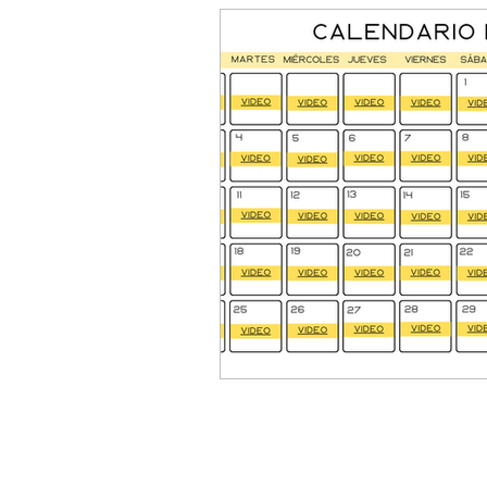
Aro mágico de Pilates
Cale
Consejos para una vida saludabl