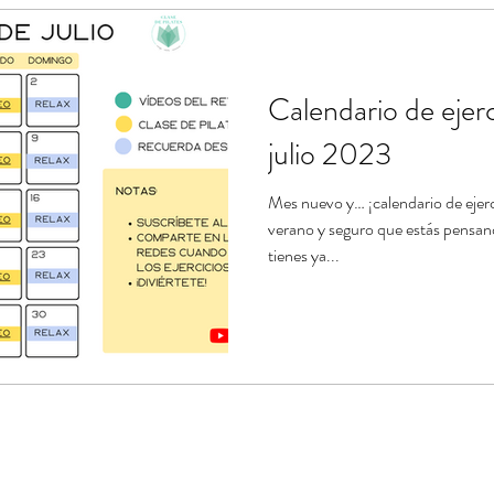
ndario de ejercicios
Estiramientos de Pilates
Banda el
Calendario de ejerc
e
Tablas de ejercicios en pdf
julio 2023
Mes nuevo y… ¡calendario de ejerc
verano y seguro que estás pensand
tienes ya...