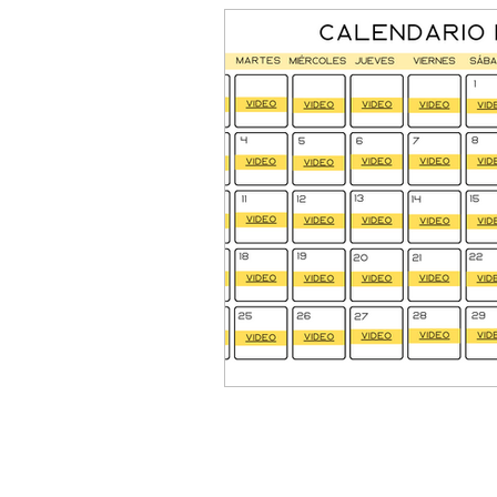
Aro mágico de Pilates
Cale
Consejos para una vida saludabl