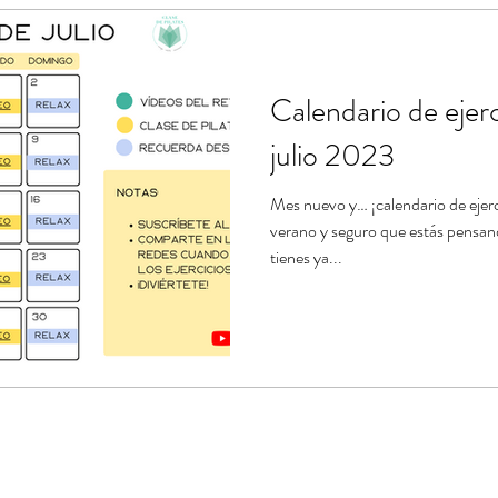
ndario de ejercicios
Estiramientos de Pilates
Banda el
Calendario de ejerc
e
Tablas de ejercicios en pdf
julio 2023
Mes nuevo y… ¡calendario de ejerc
verano y seguro que estás pensand
tienes ya...