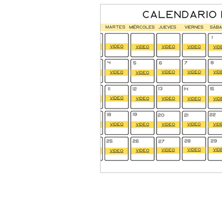
Aro mágico de Pilates
Cale
Consejos para una vida saludabl