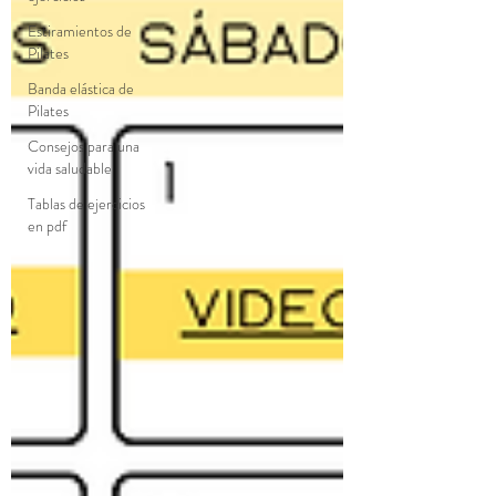
Estiramientos de
Pilates
Banda elástica de
Pilates
Consejos para una
vida saludable
Tablas de ejercicios
en pdf