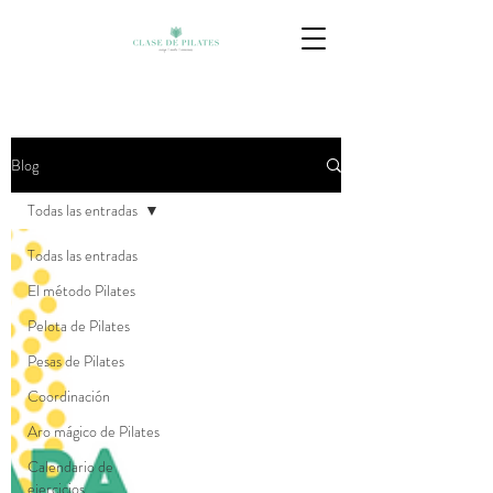
Blog
Todas las entradas
Todas las entradas
El método Pilates
Pelota de Pilates
Pesas de Pilates
Coordinación
Aro mágico de Pilates
Calendario de
ejercicios