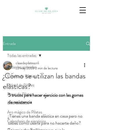
Entrada
Todas las entradas
clasedepilatesonli
Todas las entradas
22 may 2023
2 min de lectura
¿Cómo se utilizan las bandas
El método Pilates
elásticas?
Pelota de Pilates
Pesas de Pilates
5 trucos para hacer ejercicio con las gomas 
de resistencia
Coordinación
Aro mágico de Pilates
¿Tienes una banda elástica en casa pero no 
Calendario de ejercicios
sabes cómo usarla para no hacerte daño?
Te voy a dar 5 trucos para que la 