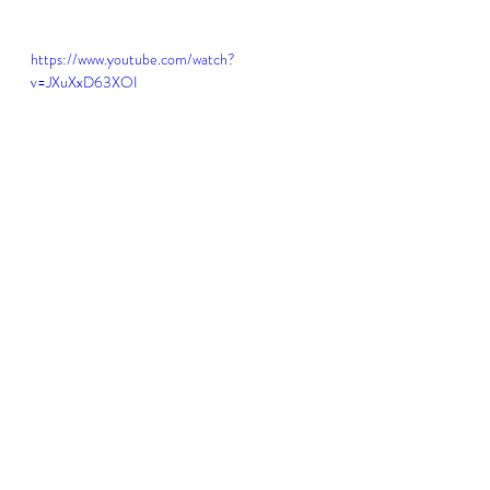
https://www.youtube.com/watch?
v=JXuXxD63XOI
Cómo se usa la banda elástica
Cómo agarrar bien la goma de resistencia para no hacerme daño
Consejos para hacer ejercicio con la banda de Pilates
Cómo sabes si hago bien las rutina de Pilates con ligas de resistencia
Banda elástica de Pilates