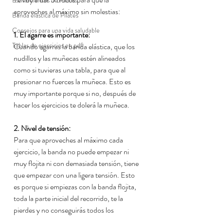
Estiramientos de Pilates
aproveches al máximo sin molestias:
Banda elástica de Pilates
Consejos para una vida saludable
1. El agarre es importante:
Tablas de ejercicios en pdf
Cuando agarras la banda elástica, que los 
nudillos y las muñecas estén alineados 
como si tuvieras una tabla, para que al 
presionar no fuerces la muñeca. Esto es 
muy importante porque si no, después de 
hacer los ejercicios te dolerá la muñeca.
2. Nivel de tensión:
Para que aproveches al máximo cada 
ejercicio, la banda no puede empezar ni 
muy flojita ni con demasiada tensión, tiene 
que empezar con una ligera tensión. Esto 
es porque si empiezas con la banda flojita, 
toda la parte inicial del recorrido, te la 
pierdes y no conseguirás todos los 