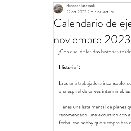
clasedepilatesonli
Aro mágico de Pilates
Calendario 
22 oct 2023
2 min de lectura
Calendario de eje
Banda elástica de Pilates
Consejos
noviembre 2023
¿Con cuál de las dos historias te ide
Historia 1:
Eres una trabajadora incansable, c
una espiral de tareas interminables
Tienes una lista mental de planes q
recomendado, una excursión con am
fecha, ese hobby que siempre has 