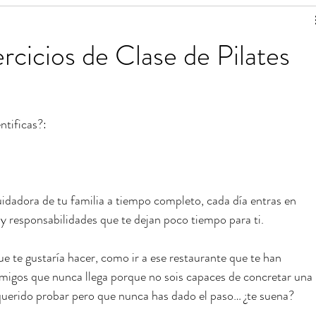
de ejercicios
Estiramientos de Pilates
rcicios de Clase de Pilates
 para una vida saludable
Tablas de ejercicios en pdf
ntificas?:
uidadora de tu familia a tiempo completo, cada día entras en 
 y responsabilidades que te dejan poco tiempo para ti.
ue te gustaría hacer, como ir a ese restaurante que te han 
igos que nunca llega porque no sois capaces de concretar una 
querido probar pero que nunca has dado el paso… ¿te suena?