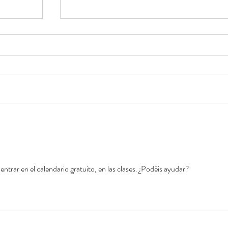
Pilates
Calendario de ejercicios Clase de Pilates
marzo 2024
ntrar en el calendario gratuito, en las clases. ¿Podéis ayudar?