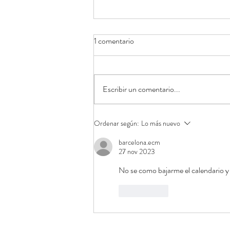
1 comentario
Escribir un comentario...
Ordenar según:
Lo más nuevo
Calendario de ejercicios Clase de 
barcelona.ecm
abril 2024
27 nov 2023
No se como bajarme el calendario y e
Me gusta