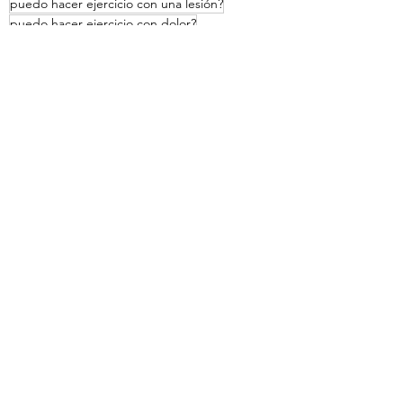
puedo hacer ejercicio con una lesión?
puedo hacer ejercicio con dolor?
como hacer los ejercicios lesionado?
El método Pilates
Entradas recientes
Ver todo