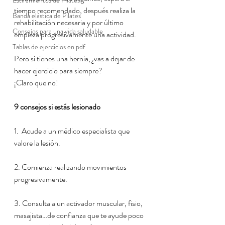
Estiramientos de Pilates
tiempo recomendado, después realiza la 
Banda elástica de Pilates
rehabilitación necesaria y por último 
Consejos para una vida saludable
empieza progresivamente una actividad.
Tablas de ejercicios en pdf
Pero si tienes una hernia, ¿vas a dejar de 
hacer ejercicio para siempre?
¡Claro que no!
9 consejos si estás lesionado
1.  Acude a un médico especialista que 
valore la lesión.
2. Comienza realizando movimientos 
progresivamente.
3. Consulta a un activador muscular, fisio, 
masajista…de confianza que te ayude poco 