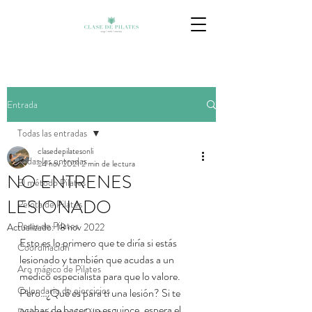
Entrada
Todas las entradas
clasedepilatesonli
Todas las entradas
24 nov 2021
2 min de lectura
NO ENTRENES
El método Pilates
LESIONADO
Pelota de Pilates
Pesas de Pilates
Actualizado:
18 nov 2022
Esto es lo primero que te diría si estás 
Coordinación
lesionado y también que acudas a un 
Aro mágico de Pilates
médico especialista para que lo valore.
Calendario de ejercicios
Pero…¿Qué es para ti una lesión? Si te 
acabas de hacer un esguince, espera el 