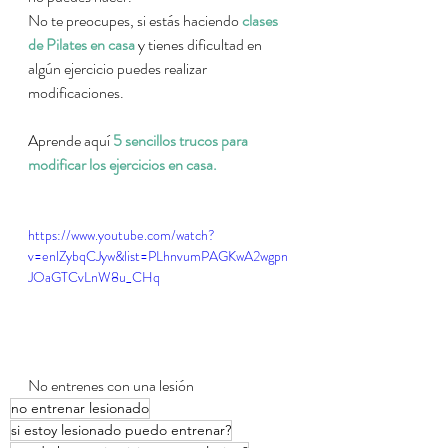
No te preocupes, si estás haciendo 
clases 
de Pilates en casa
 y tienes dificultad en 
algún ejercicio puedes realizar 
modificaciones.
Aprende aquí 
5 sencillos trucos para 
modificar los ejercicios en casa.
https://www.youtube.com/watch?
v=enlZybqCJyw&list=PLhnvumPAGKwA2wgpn
JOaGTCvLnW8u_CHq
No entrenes con una lesión
no entrenar lesionado
si estoy lesionado puedo entrenar?