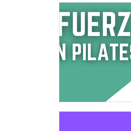
Aro mágico de Pilates
Cale
Consejos para una vida saludabl