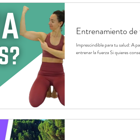
ndario de ejercicios
Estiramientos de Pilates
Banda el
Entrenamiento de 
e
Tablas de ejercicios en pdf
Imprescindible para tu salud: A pa
entrenar la fuerza Si quieres cons