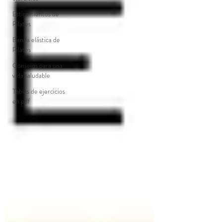
Estiramientos de
Pilates
Banda elástica de
Pilates
Consejos para una
vida saludable
Tablas de ejercicios
en pdf