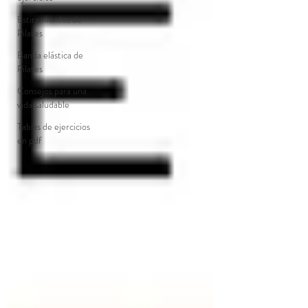
Estiramientos de
Pilates
Banda elástica de
Pilates
Consejos para una
vida saludable
Tablas de ejercicios
en pdf