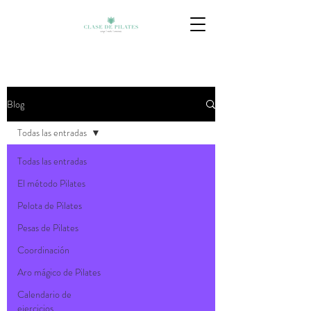
Blog
Todas las entradas
Todas las entradas
El método Pilates
Pelota de Pilates
Pesas de Pilates
Coordinación
Aro mágico de Pilates
Calendario de
ejercicios