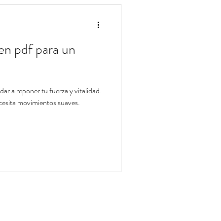
ástica de Pilates
 en pdf para un
udar a reponer tu fuerza y vitalidad.
ecesita movimientos suaves.