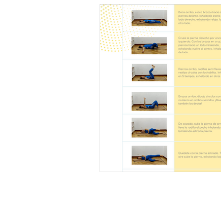
Aro mágico de Pilates
Cale
Consejos para una vida saludabl