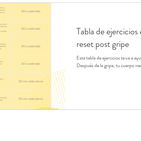
ndario de ejercicios
Estiramientos de Pilates
Banda el
Tabla de ejercicios
e
Tablas de ejercicios en pdf
reset post gripe
Esta tabla de ejercicios te va a ay
Después de la gripe, tu cuerpo n