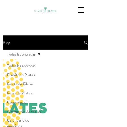
Blog
Todas las entradas
Todas las entradas
El método Pilates
Pelota de Pilates
Pesas de Pilates
Coordinación
Aro mágico de Pilates
Calendario de
ejercicios