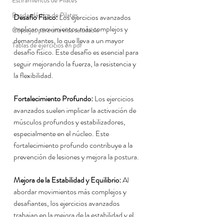
Estiramientos de Pilates
Banda elástica de Pilates
Desafío Físico:
 Los ejercicios avanzados 
implican movimientos más complejos y 
Consejos para una vida saludable
demandantes, lo que lleva a un mayor 
Tablas de ejercicios en pdf
desafío físico. Este desafío es esencial para 
seguir mejorando la fuerza, la resistencia y 
la flexibilidad.
Fortalecimiento Profundo:
 Los ejercicios 
avanzados suelen implicar la activación de 
músculos profundos y estabilizadores, 
especialmente en el núcleo. Este 
fortalecimiento profundo contribuye a la 
prevención de lesiones y mejora la postura.
Mejora de la Estabilidad y Equilibrio:
 Al 
abordar movimientos más complejos y 
desafiantes, los ejercicios avanzados 
trabajan en la mejora de la estabilidad y el 