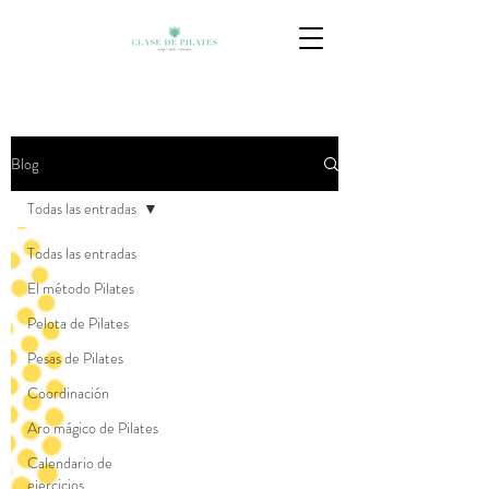
Blog
Todas las entradas
Todas las entradas
El método Pilates
Pelota de Pilates
Pesas de Pilates
Coordinación
Aro mágico de Pilates
Calendario de
ejercicios