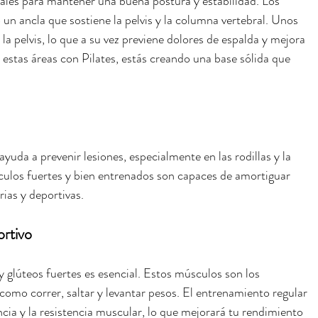
iales para mantener una buena postura y estabilidad. Los 
 un ancla que sostiene la pelvis y la columna vertebral. Unos 
 la pelvis, lo que a su vez previene dolores de espalda y mejora 
r estas áreas con Pilates, estás creando una base sólida que 
 ayuda a prevenir lesiones, especialmente en las rodillas y la 
culos fuertes y bien entrenados son capaces de amortiguar 
rias y deportivas.
rtivo
y glúteos fuertes es esencial. Estos músculos son los 
como correr, saltar y levantar pesos. El entrenamiento regular 
ncia y la resistencia muscular, lo que mejorará tu rendimiento 