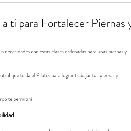
de ejercicios
Estiramientos de Pilates
a ti para Fortalecer Piernas 
 para una vida saludable
Tablas de ejercicios en pdf
tus necesidades con estas clases ordenadas para unas piernas y 
ntrol que te da el Pilates para lograr trabajar tus piernas y 
.
erpo te permitirá:
ilidad