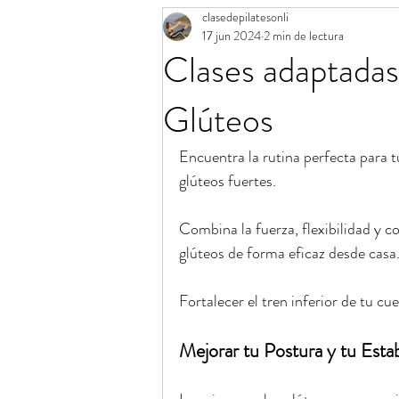
clasedepilatesonli
Aro mágico de Pilates
Calendario 
17 jun 2024
2 min de lectura
Clases adaptadas 
Banda elástica de Pilates
Consejos
Glúteos
Encuentra la rutina perfecta para 
glúteos fuertes.
Combina la fuerza, flexibilidad y co
glúteos de forma eficaz desde casa
Fortalecer el tren inferior de tu cu
Mejorar tu Postura y tu Estab