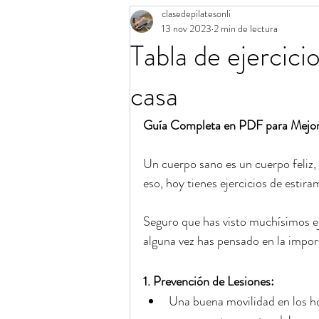
clasedepilatesonli
Aro mágico de Pilates
Calendario 
13 nov 2023
2 min de lectura
Tabla de ejercic
Banda elástica de Pilates
Consejos
casa
Guía Completa en PDF para Mejora
Un cuerpo sano es un cuerpo feliz, 
eso, hoy tienes ejercicios de estira
Seguro que has visto muchísimos ej
alguna vez has pensado en la impor
1. Prevención de Lesiones:
Una buena movilidad en los h