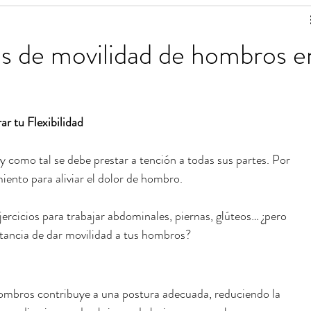
de ejercicios
Estiramientos de Pilates
ios de movilidad de hombros e
 para una vida saludable
Tablas de ejercicios en pdf
r tu Flexibilidad
y como tal se debe prestar a tención a todas sus partes. Por 
miento para aliviar el dolor de hombro.
ercicios para trabajar abdominales, piernas, glúteos… ¿pero 
tancia de dar movilidad a tus hombros?
ombros contribuye a una postura adecuada, reduciendo la 