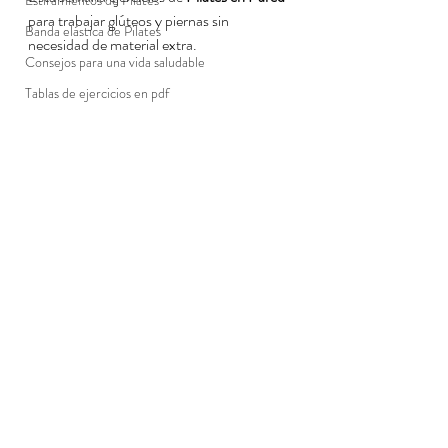
Estiramientos de Pilates
para trabajar glúteos y piernas sin 
Banda elástica de Pilates
necesidad de material extra.
Consejos para una vida saludable
Tablas de ejercicios en pdf