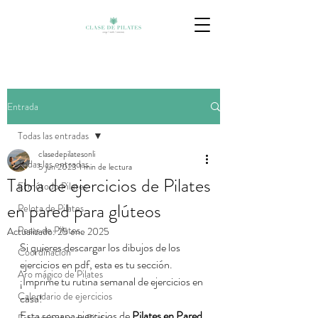
Entrada
Todas las entradas
clasedepilatesonli
Todas las entradas
5 jun 2023
1 min de lectura
Tabla de ejercicios de Pilates
El método Pilates
en pared para glúteos
Pelota de Pilates
Pesas de Pilates
Actualizado:
25 ene 2025
Si quieres descargar los dibujos de los 
Coordinación
ejercicios en pdf, esta es tu sección.
Aro mágico de Pilates
¡Imprime tu rutina semanal de ejercicios en 
Calendario de ejercicios
casa!
Esta semana ejercicios de 
Pilates en Pared