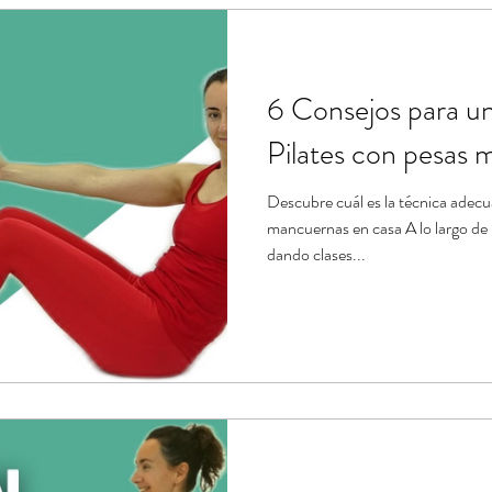
ndario de ejercicios
Estiramientos de Pilates
Banda el
6 Consejos para u
e
Tablas de ejercicios en pdf
Pilates con pesas 
Descubre cuál es la técnica adecu
mancuernas en casa A lo largo de
dando clases...