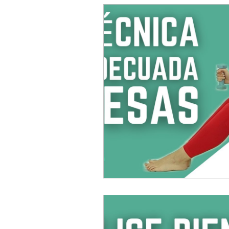
Aro mágico de Pilates
Cale
Consejos para una vida saludabl