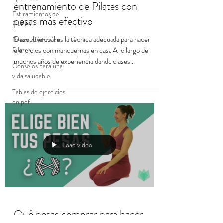
entrenamiento de Pilates con
Estiramientos de
pesas más efectivo
Pilates
Descubre cuál es la técnica adecuada para hacer
Banda elástica de
ejercicios con mancuernas en casa A lo largo de
Pilates
muchos años de experiencia dando clases...
Consejos para una
vida saludable
Tablas de ejercicios
en pdf
Load video
Qué pesas comprar para hacer