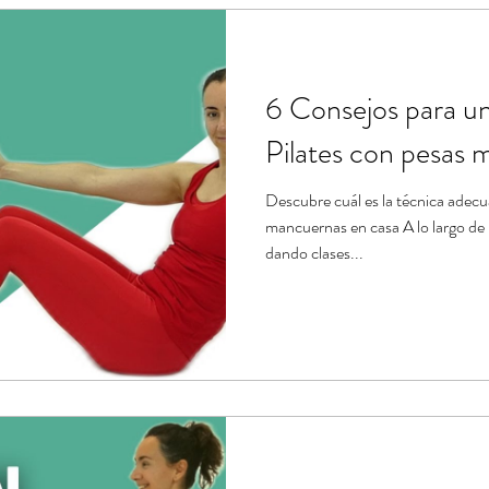
ndario de ejercicios
Estiramientos de Pilates
Banda el
6 Consejos para u
e
Tablas de ejercicios en pdf
Pilates con pesas 
Descubre cuál es la técnica adecu
mancuernas en casa A lo largo de
dando clases...