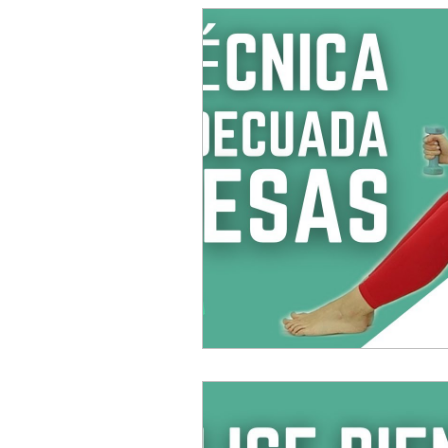
Aro mágico de Pilates
Cale
Consejos para una vida saludabl