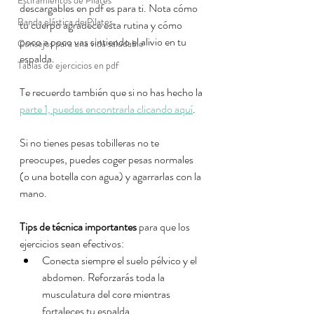
Estiramientos de Pilates
descargables en pdf es para ti. Nota cómo 
Banda elástica de Pilates
tu cuerpo agradece esta rutina y cómo 
poco a poco vas sintiendo el alivio en tu 
Consejos para una vida saludable
espalda.
Tablas de ejercicios en pdf
Te recuerdo también que si no has hecho la 
parte 1, puedes encontrarla clicando aquí
.
Si no tienes pesas tobilleras no te 
preocupes, puedes coger pesas normales 
(o una botella con agua) y agarrarlas con la 
mano.
Tips de técnica importantes
 para que los 
ejercicios sean efectivos:
Conecta siempre el suelo pélvico y el 
abdomen. Reforzarás toda la 
musculatura del core mientras 
fortaleces tu espalda.