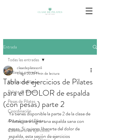
Entrada
Todas las entradas
clasedepilatesonli
Todas las entradas
11 ago 2023
1 min de lectura
Tabla de ejercicios de Pilates
El método Pilates
para el DOLOR de espalda
Pelota de Pilates
Pesas de Pilates
(con pesas) parte 2
Coordinación
Ya tienes disponible la parte 2 de la clase de 
Aro mágico de Pilates
Pilates para lograr una espalda sana con 
pesas. Si quieres liberarte del dolor de 
Calendario de ejercicios
espalda, esta sesión de ejercicios 