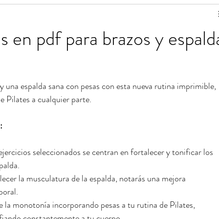
de ejercicios
Estiramientos de Pilates
os en pdf para brazos y espald
 para una vida saludable
Tablas de ejercicios en pdf
y una espalda sana con pesas con esta nueva rutina imprimible, 
e Pilates a cualquier parte.
:
ejercicios seleccionados se centran en fortalecer y tonificar los 
palda.
alecer la musculatura de la espalda, notarás una mejora 
poral.
 la monotonía incorporando pesas a tu rutina de Pilates, 
afiando constantemente a tu cuerpo.