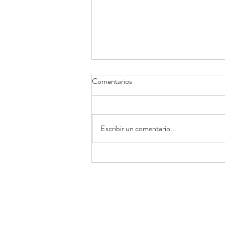
Comentarios
Escribir un comentario...
Tablas de ejercicios para abdomen
mujeres