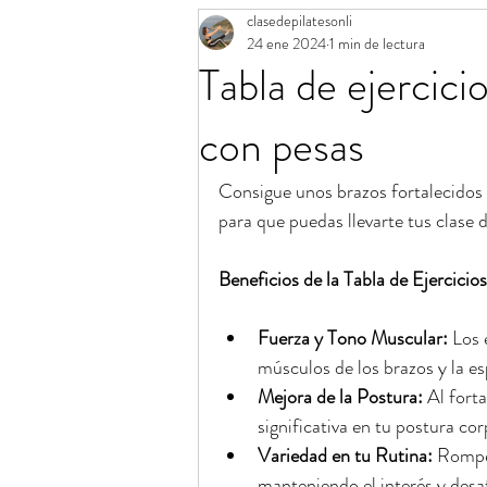
clasedepilatesonli
Aro mágico de Pilates
Calendario 
24 ene 2024
1 min de lectura
Tabla de ejercici
Banda elástica de Pilates
Consejos
con pesas
Consigue unos brazos fortalecidos 
para que puedas llevarte tus clase d
Beneficios de la Tabla de Ejercicios
Fuerza y Tono Muscular:
 Los 
músculos de los brazos y la es
Mejora de la Postura:
 Al fort
significativa en tu postura cor
Variedad en tu Rutina:
 Rompe
manteniendo el interés y des