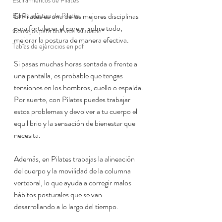
Estiramientos de Pilates
Banda elástica de Pilates
El Pilates es una de las mejores disciplinas 
para fortalecer el core y, sobre todo, 
Consejos para una vida saludable
mejorar la postura de manera efectiva.
Tablas de ejercicios en pdf
Si pasas muchas horas sentada o frente a 
una pantalla, es probable que tengas 
tensiones en los hombros, cuello o espalda. 
Por suerte, con Pilates puedes trabajar 
estos problemas y devolver a tu cuerpo el 
equilibrio y la sensación de bienestar que 
necesita.
Además, en Pilates trabajas la alineación 
del cuerpo y la movilidad de la columna 
vertebral, lo que ayuda a corregir malos 
hábitos posturales que se van 
desarrollando a lo largo del tiempo.