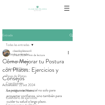
Entrada
Todas las entradas
clasedepilatesonli
Todas las entradas
21 oct 2024
1 min de lectura
Cómo Mejorar tu Postura
El método Pilates
con Pilates: Ejercicios y
Pelota de Pilates
Pesas de Pilates
Consejos
Coordinación
Actualizado:
22 oct 2024
La postura es esencial no solo para 
Aro mágico de Pilates
proyectar confianza, sino también para 
Calendario de ejercicios
cuidar tu salud a largo plazo.