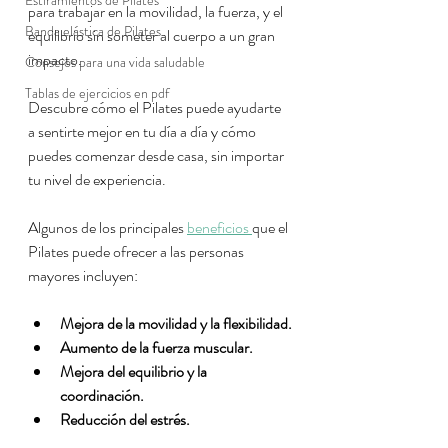
Estiramientos de Pilates
para trabajar en la movilidad, la fuerza, y el 
Banda elástica de Pilates
equilibrio sin someter al cuerpo a un gran 
impacto.
Consejos para una vida saludable
Tablas de ejercicios en pdf
Descubre cómo el Pilates puede ayudarte 
a sentirte mejor en tu día a día y cómo 
puedes comenzar desde casa, sin importar 
tu nivel de experiencia.
Algunos de los principales 
beneficios 
que el 
Pilates puede ofrecer a las personas 
mayores incluyen:
Mejora de la movilidad y la flexibilidad.
Aumento de la fuerza muscular.
Mejora del equilibrio y la 
coordinación.
Reducción del estrés.