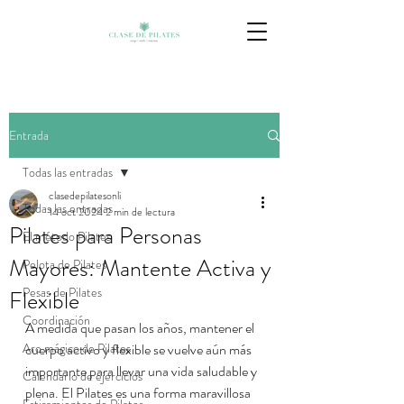
Entrada
Todas las entradas
clasedepilatesonli
Todas las entradas
14 oct 2024
2 min de lectura
Pilates para Personas
El método Pilates
Mayores: Mantente Activa y
Pelota de Pilates
Pesas de Pilates
Flexible
Coordinación
A medida que pasan los años, mantener el 
Aro mágico de Pilates
cuerpo activo y flexible se vuelve aún más 
importante para llevar una vida saludable y 
Calendario de ejercicios
plena. El Pilates es una forma maravillosa 