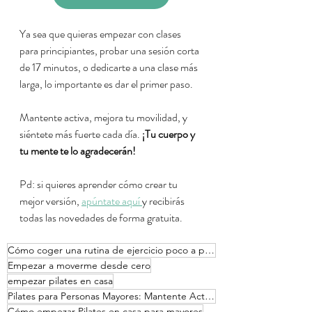
Ya sea que quieras empezar con clases 
para principiantes, probar una sesión corta 
de 17 minutos, o dedicarte a una clase más 
larga, lo importante es dar el primer paso.
Mantente activa, mejora tu movilidad, y 
siéntete más fuerte cada día. 
¡Tu cuerpo y 
tu mente te lo agradecerán!
Pd: si quieres aprender cómo crear tu 
mejor versión, 
apúntate aquí 
y recibirás 
todas las novedades de forma gratuita.
Cómo coger una rutina de ejercicio poco a poco
Empezar a moverme desde cero
empezar pilates en casa
Pilates para Personas Mayores: Mantente Activo y Flexible
Cómo empezar Pilates en casa para mayores