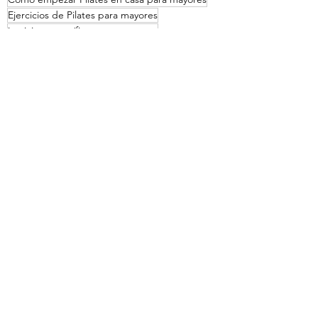
Ejercicios de Pilates para mayores
jercicios específicos para mayores
Clases de Pilates gratis para mayores
Consejos para una vida saludable
Entradas recientes
Ver todo